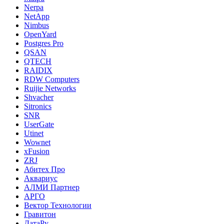
Nerpa
NetApp
Nimbus
OpenYard
Postgres Pro
QSAN
QTECH
RAIDIX
RDW Computers
Ruijie Networks
Shvacher
Sitronics
SNR
UserGate
Utinet
Wownet
xFusion
ZRJ
Абитех Про
Аквариус
АЛМИ Партнер
АРГО
Вектор Технологии
Гравитон
ДатаРу