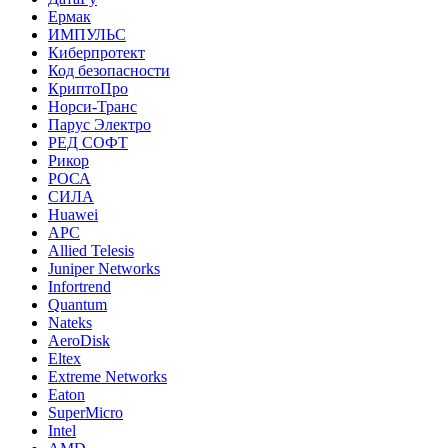
Ермак
ИМПУЛЬС
Киберпротект
Код безопасности
КриптоПро
Норси-Транс
Парус Электро
РЕД СОФТ
Рикор
РОСА
СИЛА
Huawei
APC
Allied Telesis
Juniper Networks
Infortrend
Quantum
Nateks
AeroDisk
Eltex
Extreme Networks
Eaton
SuperMicro
Intel