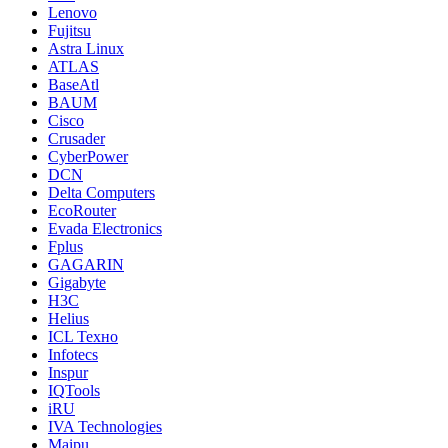
Lenovo
Fujitsu
Astra Linux
ATLAS
BaseAtl
BAUM
Cisco
Crusader
CyberPower
DCN
Delta Computers
EcoRouter
Evada Electronics
Fplus
GAGARIN
Gigabyte
H3C
Helius
ICL Техно
Infotecs
Inspur
IQTools
iRU
IVA Technologies
Maipu