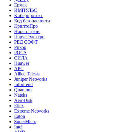
Ермак
ИМПУЛЬС
Киберпротект
Код безопасности
КриптоПро
Норси-Транс
Парус Электро
РЕД СОФТ
Рикор
РОСА
СИЛА
Huawei
APC
Allied Telesis
Juniper Networks
Infortrend
Quantum
Nateks
AeroDisk
Eltex
Extreme Networks
Eaton
SuperMicro
Intel