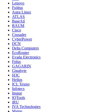
Lenovo
Fujitsu
Astra Linux
ATLAS
BaseAtl
BAUM
Cisco
Crusader
CyberPower
DCN
Delta Computers
EcoRouter
Evada Electronics
Fplus
GAGARIN
Gigabyte
H3C
Helius
ICL Техно
Infotecs
Inspur
IQTools
iRU
IVA Technologies
Maipu