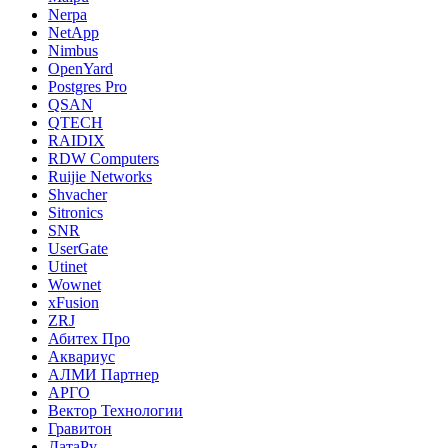
Nerpa
NetApp
Nimbus
OpenYard
Postgres Pro
QSAN
QTECH
RAIDIX
RDW Computers
Ruijie Networks
Shvacher
Sitronics
SNR
UserGate
Utinet
Wownet
xFusion
ZRJ
Абитех Про
Аквариус
АЛМИ Партнер
АРГО
Вектор Технологии
Гравитон
ДатаРу