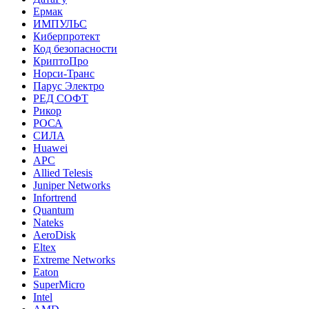
Ермак
ИМПУЛЬС
Киберпротект
Код безопасности
КриптоПро
Норси-Транс
Парус Электро
РЕД СОФТ
Рикор
РОСА
СИЛА
Huawei
APC
Allied Telesis
Juniper Networks
Infortrend
Quantum
Nateks
AeroDisk
Eltex
Extreme Networks
Eaton
SuperMicro
Intel