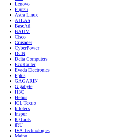
Lenovo
Fujitsu
Astra Linux
ATLAS
BaseAtl
BAUM
Cisco
Crusader
CyberPower
DCN
Delta Computers
EcoRouter
Evada Electronics
Fplus
GAGARIN
Gigabyte
H3C
Helius
ICL Техно
Infotecs
Inspur
IQTools
iRU
IVA Technologies
Maipu