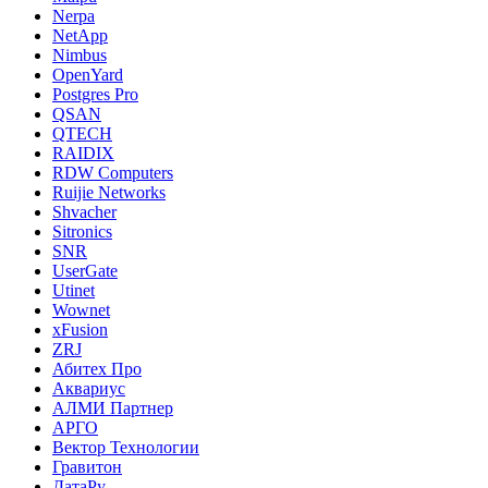
Nerpa
NetApp
Nimbus
OpenYard
Postgres Pro
QSAN
QTECH
RAIDIX
RDW Computers
Ruijie Networks
Shvacher
Sitronics
SNR
UserGate
Utinet
Wownet
xFusion
ZRJ
Абитех Про
Аквариус
АЛМИ Партнер
АРГО
Вектор Технологии
Гравитон
ДатаРу