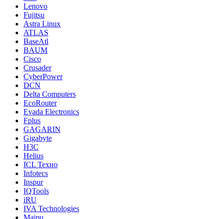
Lenovo
Fujitsu
Astra Linux
ATLAS
BaseAtl
BAUM
Cisco
Crusader
CyberPower
DCN
Delta Computers
EcoRouter
Evada Electronics
Fplus
GAGARIN
Gigabyte
H3C
Helius
ICL Техно
Infotecs
Inspur
IQTools
iRU
IVA Technologies
Maipu