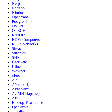
Nerpa
NetApp
Nimbus
OpenYard
Postgres Pro
QSAN
QTECH
RAIDIX
RDW Computers
Ruijie Networks
Shvacher
Sitronics
SNR
UserGate
Utinet
Wownet
xFusion
ZRJ
Абитех Про
Аквариус
АЛМИ Партнер
АРГО
Вектор Технологии
Гравитон
ДатаРу