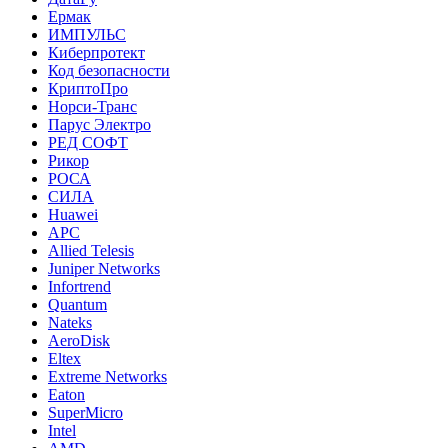
Ермак
ИМПУЛЬС
Киберпротект
Код безопасности
КриптоПро
Норси-Транс
Парус Электро
РЕД СОФТ
Рикор
РОСА
СИЛА
Huawei
APC
Allied Telesis
Juniper Networks
Infortrend
Quantum
Nateks
AeroDisk
Eltex
Extreme Networks
Eaton
SuperMicro
Intel