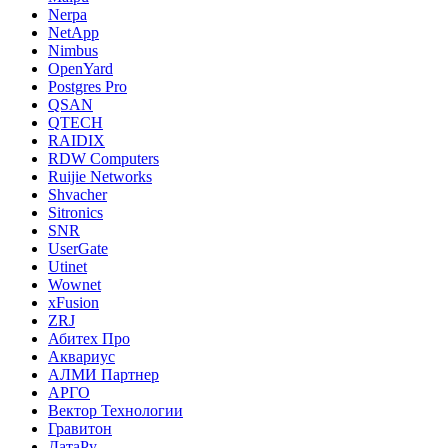
Nerpa
NetApp
Nimbus
OpenYard
Postgres Pro
QSAN
QTECH
RAIDIX
RDW Computers
Ruijie Networks
Shvacher
Sitronics
SNR
UserGate
Utinet
Wownet
xFusion
ZRJ
Абитех Про
Аквариус
АЛМИ Партнер
АРГО
Вектор Технологии
Гравитон
ДатаРу