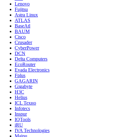
Lenovo
Fujitsu
Astra Linux
ATLAS
BaseAtl
BAUM
Cisco
Crusader
CyberPower
DCN
Delta Computers
EcoRouter
Evada Electronics
Fplus
GAGARIN
Gigabyte
H3C
Helius
ICL Техно
Infotecs
Inspur
IQTools
iRU
IVA Technologies
Maipu