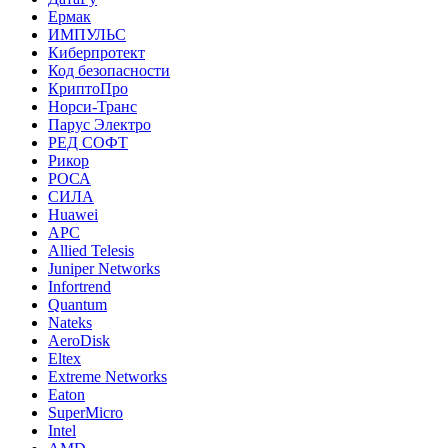
Ермак
ИМПУЛЬС
Киберпротект
Код безопасности
КриптоПро
Норси-Транс
Парус Электро
РЕД СОФТ
Рикор
РОСА
СИЛА
Huawei
APC
Allied Telesis
Juniper Networks
Infortrend
Quantum
Nateks
AeroDisk
Eltex
Extreme Networks
Eaton
SuperMicro
Intel