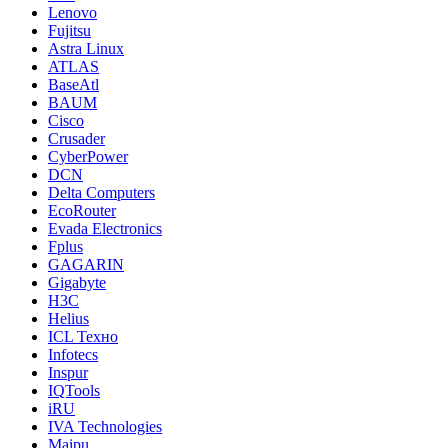
Lenovo
Fujitsu
Astra Linux
ATLAS
BaseAtl
BAUM
Cisco
Crusader
CyberPower
DCN
Delta Computers
EcoRouter
Evada Electronics
Fplus
GAGARIN
Gigabyte
H3C
Helius
ICL Техно
Infotecs
Inspur
IQTools
iRU
IVA Technologies
Maipu