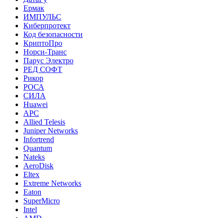
Ермак
ИМПУЛЬС
Киберпротект
Код безопасности
КриптоПро
Норси-Транс
Парус Электро
РЕД СОФТ
Рикор
РОСА
СИЛА
Huawei
APC
Allied Telesis
Juniper Networks
Infortrend
Quantum
Nateks
AeroDisk
Eltex
Extreme Networks
Eaton
SuperMicro
Intel