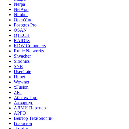
Nerpa
NetApp
Nimbus
OpenYard
Postgres Pro
QSAN
QTECH
RAIDIX
RDW Computers
Ruijie Networks
Shvacher
Sitronics
SNR
UserGate
Utinet
Wownet
xFusion
ZRJ
Абитех Про
Аквариус
АЛМИ Партнер
АРГО
Вектор Технологии
Гравитон
ДатаРу