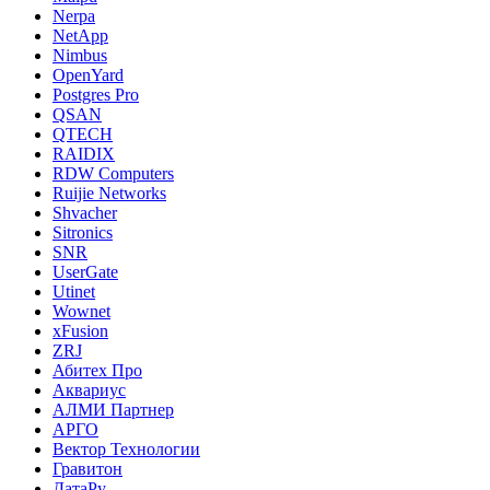
Nerpa
NetApp
Nimbus
OpenYard
Postgres Pro
QSAN
QTECH
RAIDIX
RDW Computers
Ruijie Networks
Shvacher
Sitronics
SNR
UserGate
Utinet
Wownet
xFusion
ZRJ
Абитех Про
Аквариус
АЛМИ Партнер
АРГО
Вектор Технологии
Гравитон
ДатаРу