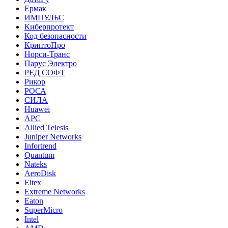
Ермак
ИМПУЛЬС
Киберпротект
Код безопасности
КриптоПро
Норси-Транс
Парус Электро
РЕД СОФТ
Рикор
РОСА
СИЛА
Huawei
APC
Allied Telesis
Juniper Networks
Infortrend
Quantum
Nateks
AeroDisk
Eltex
Extreme Networks
Eaton
SuperMicro
Intel