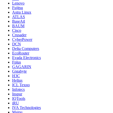
Lenovo
Fujitsu
Astra Linux
ATLAS
BaseAtl
BAUM
Cisco
Crusader
CyberPower
DCN
Delta Computers
EcoRouter
Evada Electronics
Fplus
GAGARIN
Gigabyte
H3C
Helius
ICL Техно
Infotecs
Inspur
IQTools
iRU
IVA Technologies
Maipu