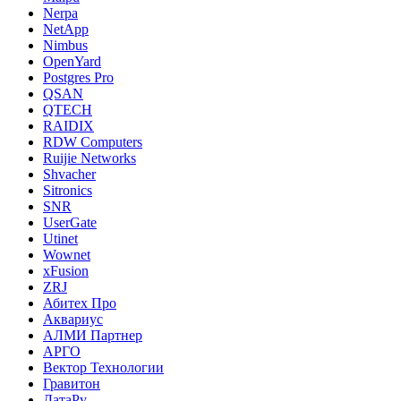
Nerpa
NetApp
Nimbus
OpenYard
Postgres Pro
QSAN
QTECH
RAIDIX
RDW Computers
Ruijie Networks
Shvacher
Sitronics
SNR
UserGate
Utinet
Wownet
xFusion
ZRJ
Абитех Про
Аквариус
АЛМИ Партнер
АРГО
Вектор Технологии
Гравитон
ДатаРу