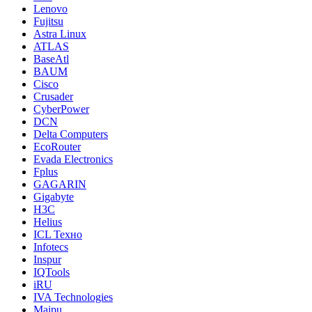
Lenovo
Fujitsu
Astra Linux
ATLAS
BaseAtl
BAUM
Cisco
Crusader
CyberPower
DCN
Delta Computers
EcoRouter
Evada Electronics
Fplus
GAGARIN
Gigabyte
H3C
Helius
ICL Техно
Infotecs
Inspur
IQTools
iRU
IVA Technologies
Maipu