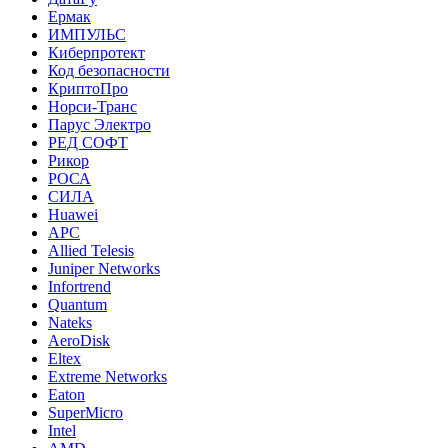
Ермак
ИМПУЛЬС
Киберпротект
Код безопасности
КриптоПро
Норси-Транс
Парус Электро
РЕД СОФТ
Рикор
РОСА
СИЛА
Huawei
APC
Allied Telesis
Juniper Networks
Infortrend
Quantum
Nateks
AeroDisk
Eltex
Extreme Networks
Eaton
SuperMicro
Intel