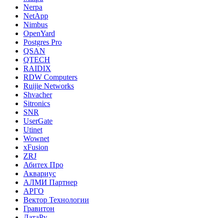
Nerpa
NetApp
Nimbus
OpenYard
Postgres Pro
QSAN
QTECH
RAIDIX
RDW Computers
Ruijie Networks
Shvacher
Sitronics
SNR
UserGate
Utinet
Wownet
xFusion
ZRJ
Абитех Про
Аквариус
АЛМИ Партнер
АРГО
Вектор Технологии
Гравитон
ДатаРу