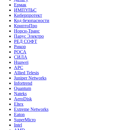
Ермак
ИМПУЛЬС
Киберпротект
Код безопасности
КриптоПро
Норси-Транс
Парус Электро
РЕД СОФТ
Рикор
РОСА
СИЛА
Huawei
APC
Allied Telesis
Juniper Networks
Infortrend
Quantum
Nateks
AeroDisk
Eltex
Extreme Networks
Eaton
SuperMicro
Intel