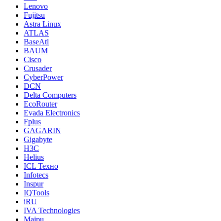
Lenovo
Fujitsu
Astra Linux
ATLAS
BaseAtl
BAUM
Cisco
Crusader
CyberPower
DCN
Delta Computers
EcoRouter
Evada Electronics
Fplus
GAGARIN
Gigabyte
H3C
Helius
ICL Техно
Infotecs
Inspur
IQTools
iRU
IVA Technologies
Maipu