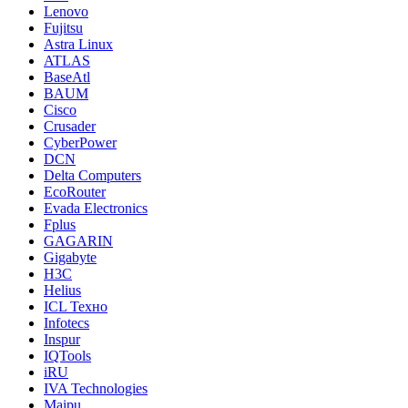
Lenovo
Fujitsu
Astra Linux
ATLAS
BaseAtl
BAUM
Cisco
Crusader
CyberPower
DCN
Delta Computers
EcoRouter
Evada Electronics
Fplus
GAGARIN
Gigabyte
H3C
Helius
ICL Техно
Infotecs
Inspur
IQTools
iRU
IVA Technologies
Maipu