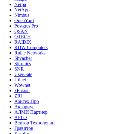
Nerpa
NetApp
Nimbus
OpenYard
Postgres Pro
QSAN
QTECH
RAIDIX
RDW Computers
Ruijie Networks
Shvacher
Sitronics
SNR
UserGate
Utinet
Wownet
xFusion
ZRJ
Абитех Про
Аквариус
АЛМИ Партнер
АРГО
Вектор Технологии
Гравитон
ДатаРу