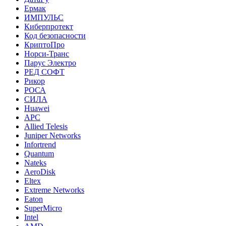
Ермак
ИМПУЛЬС
Киберпротект
Код безопасности
КриптоПро
Норси-Транс
Парус Электро
РЕД СОФТ
Рикор
РОСА
СИЛА
Huawei
APC
Allied Telesis
Juniper Networks
Infortrend
Quantum
Nateks
AeroDisk
Eltex
Extreme Networks
Eaton
SuperMicro
Intel