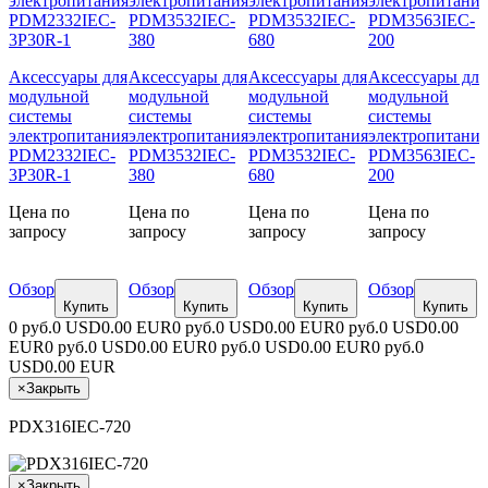
Аксессуары для
Аксессуары для
Аксессуары для
Аксессуары для
модульной
модульной
модульной
модульной
системы
системы
системы
системы
электропитания
электропитания
электропитания
электропитания
PDM2332IEC-
PDM3532IEC-
PDM3532IEC-
PDM3563IEC-
3P30R-1
380
680
200
Цена по
Цена по
Цена по
Цена по
запросу
запросу
запросу
запросу
Обзор
Обзор
Обзор
Обзор
Купить
Купить
Купить
Купить
0 руб.
0 USD
0.00 EUR
0 руб.
0 USD
0.00 EUR
0 руб.
0 USD
0.00
EUR
0 руб.
0 USD
0.00 EUR
0 руб.
0 USD
0.00 EUR
0 руб.
0
USD
0.00 EUR
×
Закрыть
PDX316IEC-720
×
Закрыть