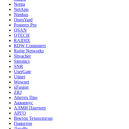
Nerpa
NetApp
Nimbus
OpenYard
Postgres Pro
QSAN
QTECH
RAIDIX
RDW Computers
Ruijie Networks
Shvacher
Sitronics
SNR
UserGate
Utinet
Wownet
xFusion
ZRJ
Абитех Про
Аквариус
АЛМИ Партнер
АРГО
Вектор Технологии
Гравитон
ДатаРу