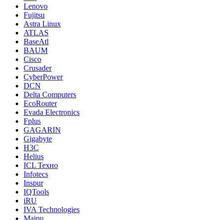
Lenovo
Fujitsu
Astra Linux
ATLAS
BaseAtl
BAUM
Cisco
Crusader
CyberPower
DCN
Delta Computers
EcoRouter
Evada Electronics
Fplus
GAGARIN
Gigabyte
H3C
Helius
ICL Техно
Infotecs
Inspur
IQTools
iRU
IVA Technologies
Maipu