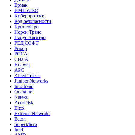
Ермак
ИМПУЛЬС
Киберпротект
Код безопасности
КриптоПро
Норси-Транс
Парус Электро
РЕД СОФТ
Рикор
РОСА
СИЛА
Huawei
APC
Allied Telesis
Juniper Networks
Infortrend
Quantum
Nateks
AeroDisk
Eltex
Extreme Networks
Eaton
SuperMicro
Intel