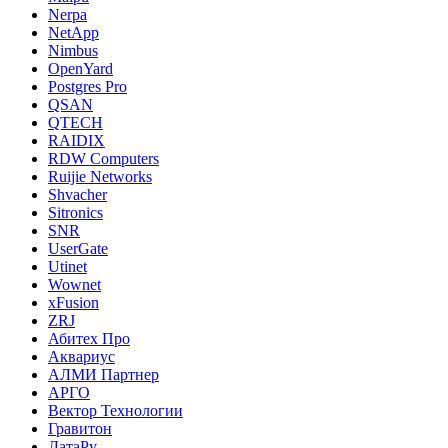
Nerpa
NetApp
Nimbus
OpenYard
Postgres Pro
QSAN
QTECH
RAIDIX
RDW Computers
Ruijie Networks
Shvacher
Sitronics
SNR
UserGate
Utinet
Wownet
xFusion
ZRJ
Абитех Про
Аквариус
АЛМИ Партнер
АРГО
Вектор Технологии
Гравитон
ДатаРу