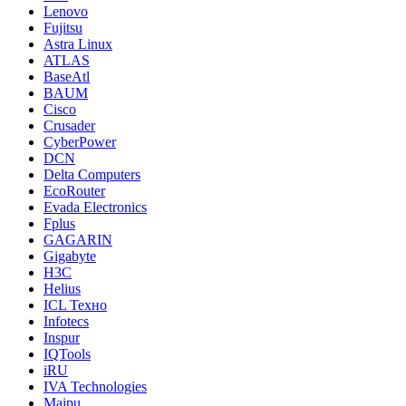
Lenovo
Fujitsu
Astra Linux
ATLAS
BaseAtl
BAUM
Cisco
Crusader
CyberPower
DCN
Delta Computers
EcoRouter
Evada Electronics
Fplus
GAGARIN
Gigabyte
H3C
Helius
ICL Техно
Infotecs
Inspur
IQTools
iRU
IVA Technologies
Maipu