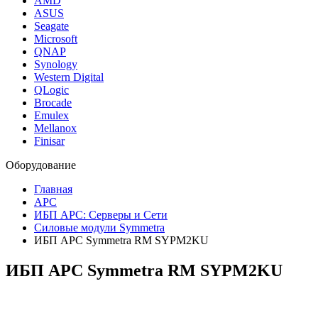
AMD
ASUS
Seagate
Microsoft
QNAP
Synology
Western Digital
QLogic
Brocade
Emulex
Mellanox
Finisar
Оборудование
Главная
APC
ИБП APC: Серверы и Сети
Силовые модули Symmetra
ИБП APC Symmetra RM SYPM2KU
ИБП APC Symmetra RM
SYPM2KU