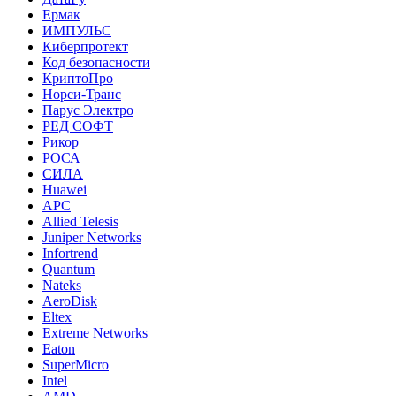
Ермак
ИМПУЛЬС
Киберпротект
Код безопасности
КриптоПро
Норси-Транс
Парус Электро
РЕД СОФТ
Рикор
РОСА
СИЛА
Huawei
APC
Allied Telesis
Juniper Networks
Infortrend
Quantum
Nateks
AeroDisk
Eltex
Extreme Networks
Eaton
SuperMicro
Intel