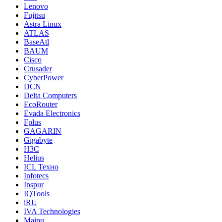
Lenovo
Fujitsu
Astra Linux
ATLAS
BaseAtl
BAUM
Cisco
Crusader
CyberPower
DCN
Delta Computers
EcoRouter
Evada Electronics
Fplus
GAGARIN
Gigabyte
H3C
Helius
ICL Техно
Infotecs
Inspur
IQTools
iRU
IVA Technologies
Maipu