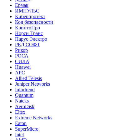
Ермак
ИМПУЛЬС
Киберпротект
Код безопасности
КриптоПро
Норси-Транс
Парус Электро
РЕД СОФТ
Рикор
РОСА
СИЛА
Huawei
APC
Allied Telesis
Juniper Networks
Infortrend
Quantum
Nateks
AeroDisk
Eltex
Extreme Networks
Eaton
SuperMicro
Intel