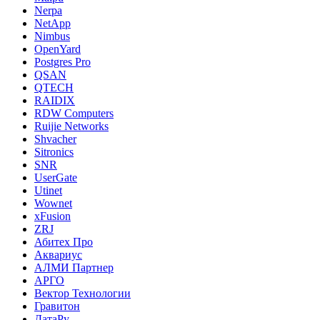
Nerpa
NetApp
Nimbus
OpenYard
Postgres Pro
QSAN
QTECH
RAIDIX
RDW Computers
Ruijie Networks
Shvacher
Sitronics
SNR
UserGate
Utinet
Wownet
xFusion
ZRJ
Абитех Про
Аквариус
АЛМИ Партнер
АРГО
Вектор Технологии
Гравитон
ДатаРу