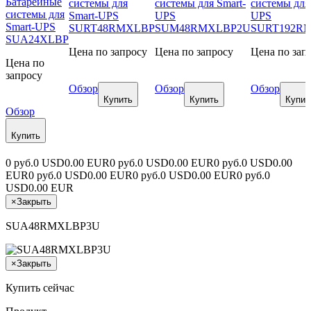
Батарейные
системы для
системы для Smart-
системы для
системы для
Smart-UPS
UPS
UPS
Smart-UPS
SURT48RMXLBP
SUM48RMXLBP2U
SURT192R
SUA24XLBP
Цена по запросу
Цена по запросу
Цена по зап
Цена по
запросу
Обзор
Обзор
Обзор
Купить
Купить
Купит
Обзор
Купить
0 руб.
0 USD
0.00 EUR
0 руб.
0 USD
0.00 EUR
0 руб.
0 USD
0.00
EUR
0 руб.
0 USD
0.00 EUR
0 руб.
0 USD
0.00 EUR
0 руб.
0
USD
0.00 EUR
×
Закрыть
SUA48RMXLBP3U
×
Закрыть
Купить сейчас