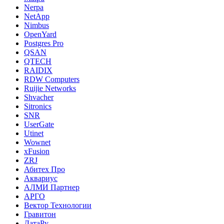
Nerpa
NetApp
Nimbus
OpenYard
Postgres Pro
QSAN
QTECH
RAIDIX
RDW Computers
Ruijie Networks
Shvacher
Sitronics
SNR
UserGate
Utinet
Wownet
xFusion
ZRJ
Абитех Про
Аквариус
АЛМИ Партнер
АРГО
Вектор Технологии
Гравитон
ДатаРу