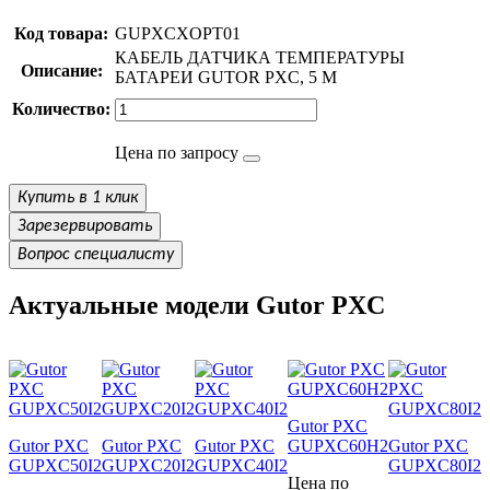
Код товара:
GUPXCXOPT01
КАБЕЛЬ ДАТЧИКА ТЕМПЕРАТУРЫ
Описание:
БАТАРЕИ GUTOR PXC, 5 М
Количество:
Цена по запросу
Купить в 1 клик
Зарезервировать
Вопрос специалисту
Актуальные модели Gutor PXC
Gutor PXC
Gutor PXC
Gutor PXC
Gutor PXC
GUPXC60H2
Gutor PXC
GUPXC50I2
GUPXC20I2
GUPXC40I2
GUPXC80I2
Цена по
Ц