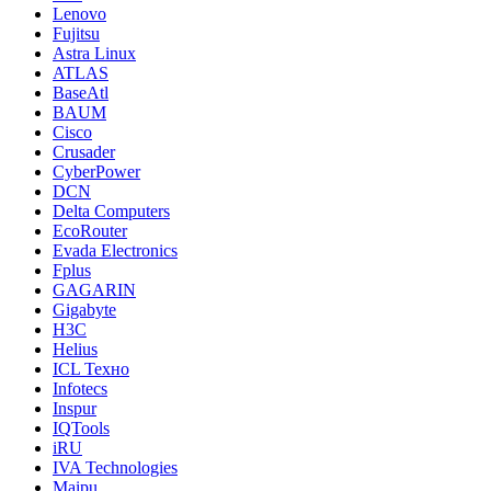
Lenovo
Fujitsu
Astra Linux
ATLAS
BaseAtl
BAUM
Cisco
Crusader
CyberPower
DCN
Delta Computers
EcoRouter
Evada Electronics
Fplus
GAGARIN
Gigabyte
H3C
Helius
ICL Техно
Infotecs
Inspur
IQTools
iRU
IVA Technologies
Maipu