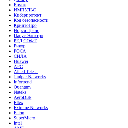
Ермак
ИМПУЛЬС
Киберпротект
Код безопасности
КриптоПро
Норси-Транс
Парус Электро
РЕД СОФТ
Рикор
РОСА
СИЛА
Huawei
APC
Allied Telesis
Juniper Networks
Infortrend
Quantum
Nateks
AeroDisk
Eltex
Extreme Networks
Eaton
SuperMicro
Intel