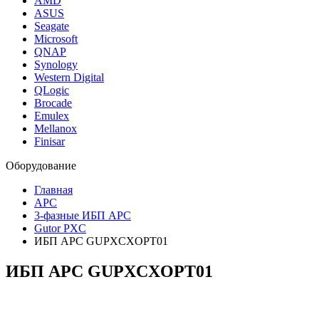
AMD
ASUS
Seagate
Microsoft
QNAP
Synology
Western Digital
QLogic
Brocade
Emulex
Mellanox
Finisar
Оборудование
Главная
APC
3-фазные ИБП APC
Gutor PXC
ИБП APC GUPXCXOPT01
ИБП APC
GUPXCXOPT01