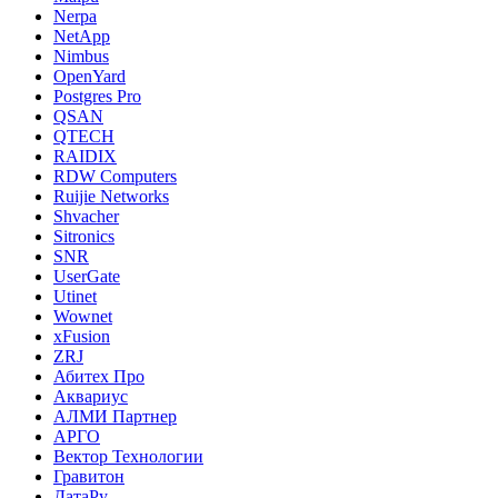
Nerpa
NetApp
Nimbus
OpenYard
Postgres Pro
QSAN
QTECH
RAIDIX
RDW Computers
Ruijie Networks
Shvacher
Sitronics
SNR
UserGate
Utinet
Wownet
xFusion
ZRJ
Абитех Про
Аквариус
АЛМИ Партнер
АРГО
Вектор Технологии
Гравитон
ДатаРу