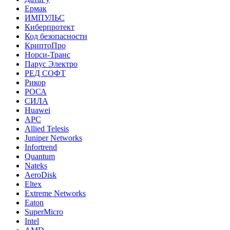
Ермак
ИМПУЛЬС
Киберпротект
Код безопасности
КриптоПро
Норси-Транс
Парус Электро
РЕД СОФТ
Рикор
РОСА
СИЛА
Huawei
APC
Allied Telesis
Juniper Networks
Infortrend
Quantum
Nateks
AeroDisk
Eltex
Extreme Networks
Eaton
SuperMicro
Intel