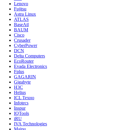
Lenovo
Fujitsu
Astra Linux
ATLAS
BaseAtl
BAUM
Cisco
Crusader
CyberPower
DCN
Delta Computers
EcoRouter
Evada Electronics
Fplus
GAGARIN
Gigabyte
H3C
Helius
ICL Техно
Infotecs
Inspur
IQTools
iRU
IVA Technologies
Maipu