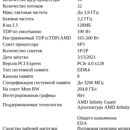
Количество потоков
32
Макс.тактовая частота
До 3,9 ГГц
Базовая частота
3,2 ГГц
Кэш L3
128МБ
TDP по умолчанию
190 Вт
Настраиваемый TDP (cTDP) AMD
165-200 Вт
Сокет процессора
SP3
Количество сокетов
1P/2P
Дата запуска
3/15/2021
Версия PCI Express
PCIe 4.0 x128
Тип системной памяти
DDR4
Каналы памяти
8
Спецификация системной памяти
До 3200 МГц
На сокет Mem BW
204,8 ГБ/с
Интегрированная графика
Нет
AMD Infinity Guard
Поддерживаемые технологии
Архитектура AMD Infinity
Общего назначения
EDA
Сходство рабочей нагрузки
Потоковая передача муль