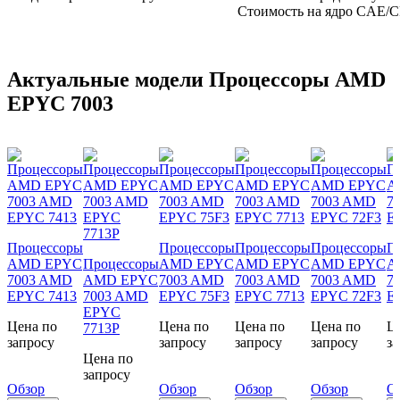
Стоимость на ядро CAE/
Актуальные модели Процессоры AMD
EPYC 7003
Процессоры
Процессоры
Процессоры
Процессоры
П
AMD EPYC
Процессоры
AMD EPYC
AMD EPYC
AMD EPYC
A
7003 AMD
AMD EPYC
7003 AMD
7003 AMD
7003 AMD
7
EPYC 7413
7003 AMD
EPYC 75F3
EPYC 7713
EPYC 72F3
E
EPYC
Цена по
Цена по
Цена по
Цена по
Ц
7713P
запросу
запросу
запросу
запросу
з
Цена по
запросу
Обзор
Обзор
Обзор
Обзор
О