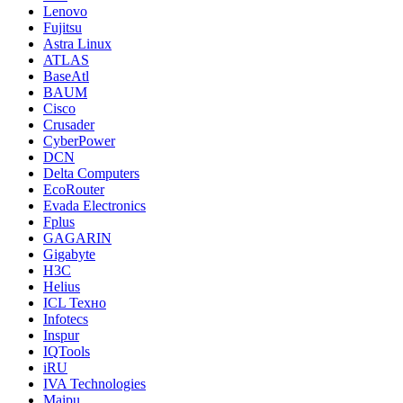
Lenovo
Fujitsu
Astra Linux
ATLAS
BaseAtl
BAUM
Cisco
Crusader
CyberPower
DCN
Delta Computers
EcoRouter
Evada Electronics
Fplus
GAGARIN
Gigabyte
H3C
Helius
ICL Техно
Infotecs
Inspur
IQTools
iRU
IVA Technologies
Maipu