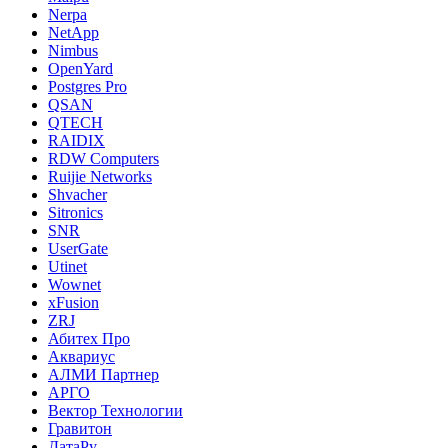
Nerpa
NetApp
Nimbus
OpenYard
Postgres Pro
QSAN
QTECH
RAIDIX
RDW Computers
Ruijie Networks
Shvacher
Sitronics
SNR
UserGate
Utinet
Wownet
xFusion
ZRJ
Абитех Про
Аквариус
АЛМИ Партнер
АРГО
Вектор Технологии
Гравитон
ДатаРу