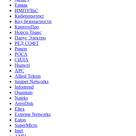
Ермак
ИМПУЛЬС
Киберпротект
Код безопасности
КриптоПро
Норси-Транс
Парус Электро
РЕД СОФТ
Рикор
РОСА
СИЛА
Huawei
APC
Allied Telesis
Juniper Networks
Infortrend
Quantum
Nateks
AeroDisk
Eltex
Extreme Networks
Eaton
SuperMicro
Intel