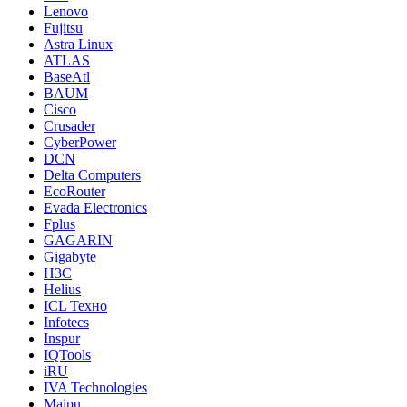
Lenovo
Fujitsu
Astra Linux
ATLAS
BaseAtl
BAUM
Cisco
Crusader
CyberPower
DCN
Delta Computers
EcoRouter
Evada Electronics
Fplus
GAGARIN
Gigabyte
H3C
Helius
ICL Техно
Infotecs
Inspur
IQTools
iRU
IVA Technologies
Maipu