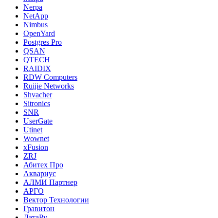
Nerpa
NetApp
Nimbus
OpenYard
Postgres Pro
QSAN
QTECH
RAIDIX
RDW Computers
Ruijie Networks
Shvacher
Sitronics
SNR
UserGate
Utinet
Wownet
xFusion
ZRJ
Абитех Про
Аквариус
АЛМИ Партнер
АРГО
Вектор Технологии
Гравитон
ДатаРу