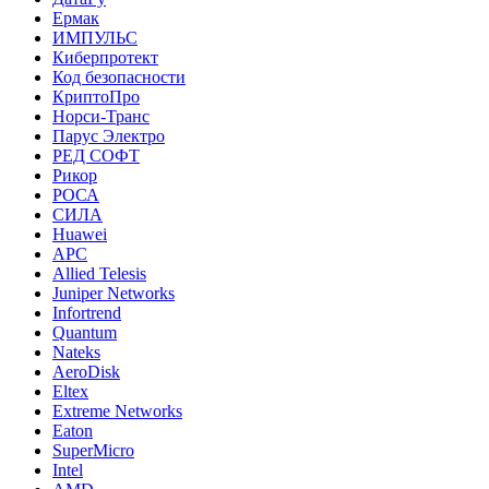
Ермак
ИМПУЛЬС
Киберпротект
Код безопасности
КриптоПро
Норси-Транс
Парус Электро
РЕД СОФТ
Рикор
РОСА
СИЛА
Huawei
APC
Allied Telesis
Juniper Networks
Infortrend
Quantum
Nateks
AeroDisk
Eltex
Extreme Networks
Eaton
SuperMicro
Intel