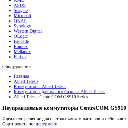
AMD
ASUS
Seagate
Microsoft
QNAP
Synology
Western Digital
QLogic
Brocade
Emulex
Mellanox
Finisar
Оборудование
Главная
Allied Telesis
Коммутаторы Allied Telesis
Коммутаторы для малого бизнеса Allied Telesis
Allied Telesis CentreCOM GS910 Series
Неуправляемые коммутаторы CentreCOM GS910 S
Идеальное решение для настольных компьютеров и небольших с
Сортировать по:
цене
имени