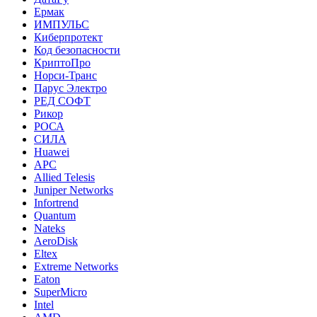
Ермак
ИМПУЛЬС
Киберпротект
Код безопасности
КриптоПро
Норси-Транс
Парус Электро
РЕД СОФТ
Рикор
РОСА
СИЛА
Huawei
APC
Allied Telesis
Juniper Networks
Infortrend
Quantum
Nateks
AeroDisk
Eltex
Extreme Networks
Eaton
SuperMicro
Intel