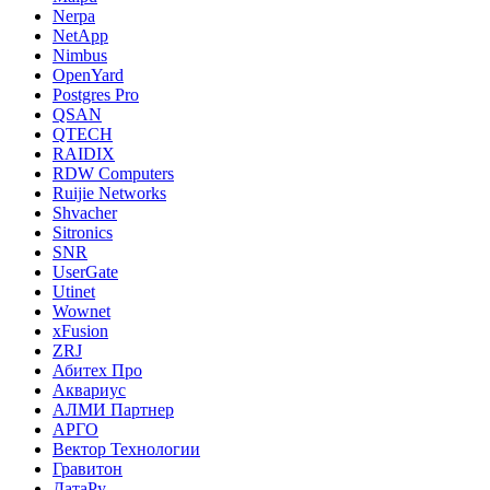
Nerpa
NetApp
Nimbus
OpenYard
Postgres Pro
QSAN
QTECH
RAIDIX
RDW Computers
Ruijie Networks
Shvacher
Sitronics
SNR
UserGate
Utinet
Wownet
xFusion
ZRJ
Абитех Про
Аквариус
АЛМИ Партнер
АРГО
Вектор Технологии
Гравитон
ДатаРу