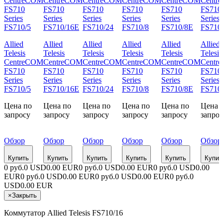
Allied
Allied
Allied
Allied
Allied
Allied
Telesis
Telesis
Telesis
Telesis
Telesis
Telesis
CentreCOM
CentreCOM
CentreCOM
CentreCOM
CentreCOM
Centr
FS710
FS710
FS710
FS710
FS710
FS710
Series
Series
Series
Series
Series
Series
FS710/5
FS710/16E
FS710/24
FS710/8
FS710/8E
FS710
Цена по
Цена по
Цена по
Цена по
Цена по
Цена 
запросу
запросу
запросу
запросу
запросу
запро
Обзор
Обзор
Обзор
Обзор
Обзор
Обзор
Купить
Купить
Купить
Купить
Купить
Купит
0 руб.
0 USD
0.00 EUR
0 руб.
0 USD
0.00 EUR
0 руб.
0 USD
0.00
EUR
0 руб.
0 USD
0.00 EUR
0 руб.
0 USD
0.00 EUR
0 руб.
0
USD
0.00 EUR
×
Закрыть
Коммутатор Allied Telesis FS710/16