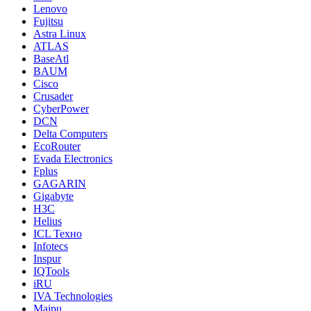
Lenovo
Fujitsu
Astra Linux
ATLAS
BaseAtl
BAUM
Cisco
Crusader
CyberPower
DCN
Delta Computers
EcoRouter
Evada Electronics
Fplus
GAGARIN
Gigabyte
H3C
Helius
ICL Техно
Infotecs
Inspur
IQTools
iRU
IVA Technologies
Maipu