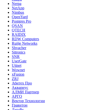
Nerpa
NetApp
Nimbus
OpenYard
Postgres Pro
QSAN
QTECH
RAIDIX
RDW Computers
Ruijie Networks
Shvacher
Sitronics
SNR
UserGate
Utinet
Wownet
xFusion
ZRJ
Абитех Про
Аквариус
АЛМИ Партнер
АРГО
Вектор Технологии
Гравитон
ДатаРу