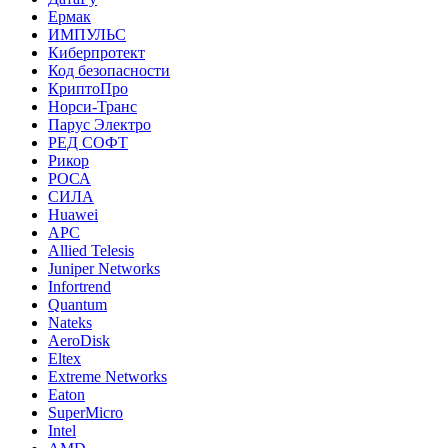
Ермак
ИМПУЛЬС
Киберпротект
Код безопасности
КриптоПро
Норси-Транс
Парус Электро
РЕД СОФТ
Рикор
РОСА
СИЛА
Huawei
APC
Allied Telesis
Juniper Networks
Infortrend
Quantum
Nateks
AeroDisk
Eltex
Extreme Networks
Eaton
SuperMicro
Intel