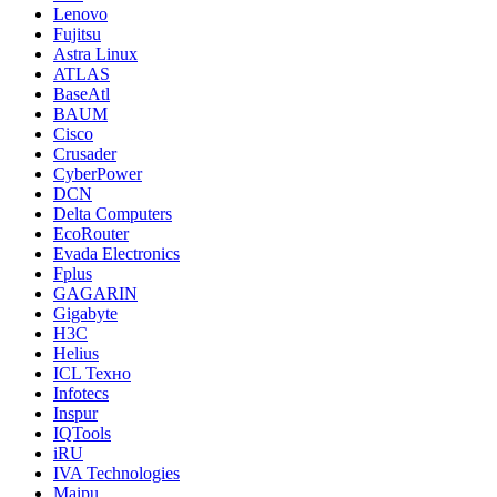
Lenovo
Fujitsu
Astra Linux
ATLAS
BaseAtl
BAUM
Cisco
Crusader
CyberPower
DCN
Delta Computers
EcoRouter
Evada Electronics
Fplus
GAGARIN
Gigabyte
H3C
Helius
ICL Техно
Infotecs
Inspur
IQTools
iRU
IVA Technologies
Maipu