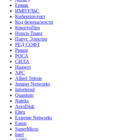
Ермак
ИМПУЛЬС
Киберпротект
Код безопасности
КриптоПро
Норси-Транс
Парус Электро
РЕД СОФТ
Рикор
РОСА
СИЛА
Huawei
APC
Allied Telesis
Juniper Networks
Infortrend
Quantum
Nateks
AeroDisk
Eltex
Extreme Networks
Eaton
SuperMicro
Intel