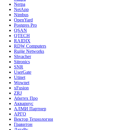
Nerpa
NetApp
Nimbus
OpenYard
Postgres Pro
QSAN
QTECH
RAIDIX
RDW Computers
Ruijie Networks
Shvacher
Sitronics
SNR
UserGate
Utinet
Wownet
xFusion
ZRJ
Абитех Про
Аквариус
АЛМИ Партнер
АРГО
Вектор Технологии
Гравитон
ДатаРу