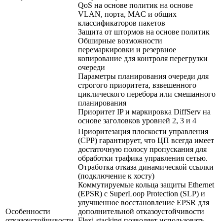
QoS на основе политик на основе
VLAN, порта, MAC и общих
классификаторов пакетов
Защита от штормов на основе политик
Обширные возможности
перемаркировки и резервное
копирование для контроля перегрузки
очереди
Параметры планирования очереди для
строгого приоритета, взвешенного
циклического перебора или смешанного
планирования
Приоритет IP и маркировка DiffServ на
основе заголовков уровней 2, 3 и 4
Приоритезация плоскости управления
(CPP) гарантирует, что ЦП всегда имеет
достаточную полосу пропускания для
обработки трафика управления сетью.
Отработка отказа динамической ссылки
(подключение к хосту)
Коммутируемые кольца защиты Ethernet
(EPSR) с SuperLoop Protection (SLP) и
улучшенное восстановление EPSR для
Особенности
дополнительной отказоустойчивости
отказоустойчивости
Flexi-stacking позволяет использовать