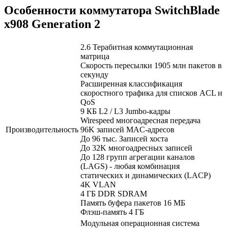
Особенности коммутатора SwitchBlade
x908 Generation 2
2.6 Терабитная коммутационная
матрица
Скорость пересылки 1905 млн пакетов в
секунду
Расширенная классификация
скоростного трафика для списков ACL и
QoS
9 КБ L2 / L3 Jumbo-кадры
Wirespeed многоадресная передача
Производительность
96K записей MAC-адресов
До 96 тыс. Записей хоста
До 32K многоадресных записей
До 128 групп агрегации каналов
(LAGS) - любая комбинация
статических и динамических (LACP)
4K VLAN
4 ГБ DDR SDRAM
Память буфера пакетов 16 МБ
Флэш-память 4 ГБ
Модульная операционная система