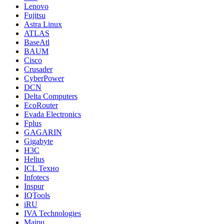
Lenovo
Fujitsu
Astra Linux
ATLAS
BaseAtl
BAUM
Cisco
Crusader
CyberPower
DCN
Delta Computers
EcoRouter
Evada Electronics
Fplus
GAGARIN
Gigabyte
H3C
Helius
ICL Техно
Infotecs
Inspur
IQTools
iRU
IVA Technologies
Maipu