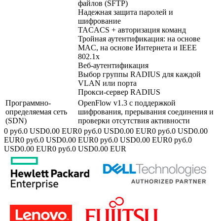
файлов (SFTP)
Надежная защита паролей и
шифрование
TACACS + авторизация команд
Тройная аутентификация: на основе
MAC, на основе Интернета и IEEE
802.1x
Веб-аутентификация
Выбор группы RADIUS для каждой
VLAN или порта
Прокси-сервер RADIUS
Программно-
OpenFlow v1.3 с поддержкой
определяемая сеть
шифрования, прерывания соединения и
(SDN)
проверки отсутствия активности
0 руб.
0 USD
0.00 EUR
0 руб.
0 USD
0.00 EUR
0 руб.
0 USD
0.00
EUR
0 руб.
0 USD
0.00 EUR
0 руб.
0 USD
0.00 EUR
0 руб.
0
USD
0.00 EUR
0 руб.
0 USD
0.00 EUR