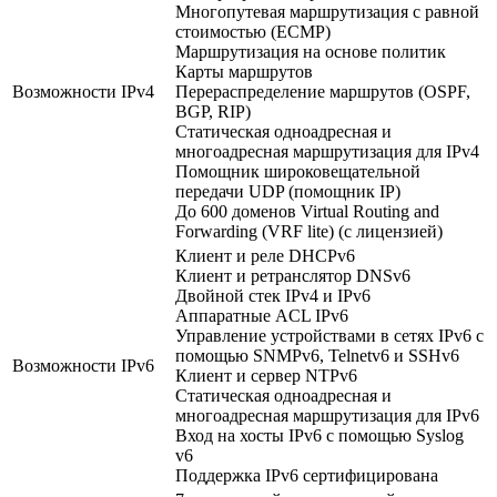
Многопутевая маршрутизация с равной
стоимостью (ECMP)
Маршрутизация на основе политик
Карты маршрутов
Возможности IPv4
Перераспределение маршрутов (OSPF,
BGP, RIP)
Статическая одноадресная и
многоадресная маршрутизация для IPv4
Помощник широковещательной
передачи UDP (помощник IP)
До 600 доменов Virtual Routing and
Forwarding (VRF lite) (с лицензией)
Клиент и реле DHCPv6
Клиент и ретранслятор DNSv6
Двойной стек IPv4 и IPv6
Аппаратные ACL IPv6
Управление устройствами в сетях IPv6 с
помощью SNMPv6, Telnetv6 и SSHv6
Возможности IPv6
Клиент и сервер NTPv6
Статическая одноадресная и
многоадресная маршрутизация для IPv6
Вход на хосты IPv6 с помощью Syslog
v6
Поддержка IPv6 сертифицирована