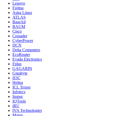
Lenovo
Fujitsu
Astra Linux
ATLAS
BaseAtl
BAUM
Cisco
Crusader
CyberPower
DCN
Delta Computers
EcoRouter
Evada Electronics
Fplus
GAGARIN
Gigabyte
H3C
Helius
ICL Техно
Infotecs
Inspur
IQTools
iRU
IVA Technologies
Maipu