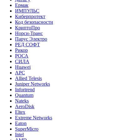
Ермак
ИМПУЛЬС
Киберпротект
Код безопасности
КриптоПро
Норси-Транс
Парус Электро
РЕД СОФТ
Рикор
РОСА
СИЛА
Huawei
APC
Allied Telesis
Juniper Networks
Infortrend
Quantum
Nateks
AeroDisk
Eltex
Extreme Networks
Eaton
SuperMicro
Intel