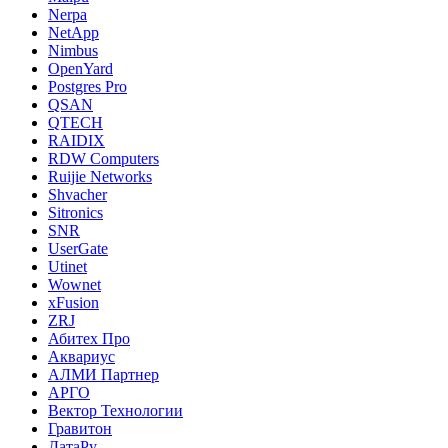
Nerpa
NetApp
Nimbus
OpenYard
Postgres Pro
QSAN
QTECH
RAIDIX
RDW Computers
Ruijie Networks
Shvacher
Sitronics
SNR
UserGate
Utinet
Wownet
xFusion
ZRJ
Абитех Про
Аквариус
АЛМИ Партнер
АРГО
Вектор Технологии
Гравитон
ДатаРу