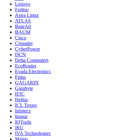
Lenovo
Fujitsu
Astra Linux
ATLAS
BaseAtl
BAUM
Cisco
Crusader
CyberPower
DCN
Delta Computers
EcoRouter
Evada Electronics
Fplus
GAGARIN
Gigabyte
H3C
Helius
ICL Техно
Infotecs
Inspur
IQTools
iRU
IVA Technologies
Maipu