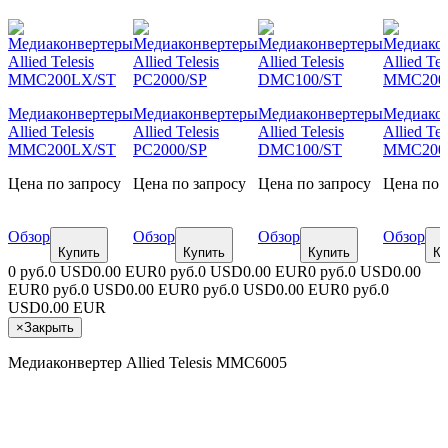
Медиаконвертеры
Медиаконвертеры
Медиаконвертеры
Медиако
Allied Telesis
Allied Telesis
Allied Telesis
Allied Tel
MMC200LX/ST
PC2000/SP
DMC100/ST
MMC200
Цена по запросу
Цена по запросу
Цена по запросу
Цена по 
Обзор
Обзор
Обзор
Обзор
Купить
Купить
Купить
Ку
0 руб.
0 USD
0.00 EUR
0 руб.
0 USD
0.00 EUR
0 руб.
0 USD
0.00
EUR
0 руб.
0 USD
0.00 EUR
0 руб.
0 USD
0.00 EUR
0 руб.
0
USD
0.00 EUR
×
Закрыть
Медиаконвертер Allied Telesis MMC6005