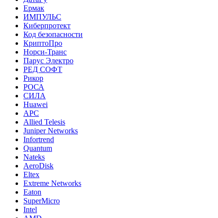
Ермак
ИМПУЛЬС
Киберпротект
Код безопасности
КриптоПро
Норси-Транс
Парус Электро
РЕД СОФТ
Рикор
РОСА
СИЛА
Huawei
APC
Allied Telesis
Juniper Networks
Infortrend
Quantum
Nateks
AeroDisk
Eltex
Extreme Networks
Eaton
SuperMicro
Intel