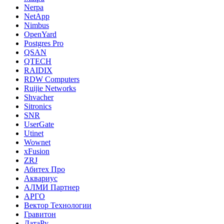
Nerpa
NetApp
Nimbus
OpenYard
Postgres Pro
QSAN
QTECH
RAIDIX
RDW Computers
Ruijie Networks
Shvacher
Sitronics
SNR
UserGate
Utinet
Wownet
xFusion
ZRJ
Абитех Про
Аквариус
АЛМИ Партнер
АРГО
Вектор Технологии
Гравитон
ДатаРу