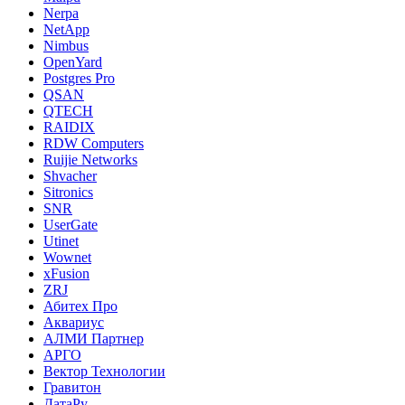
Nerpa
NetApp
Nimbus
OpenYard
Postgres Pro
QSAN
QTECH
RAIDIX
RDW Computers
Ruijie Networks
Shvacher
Sitronics
SNR
UserGate
Utinet
Wownet
xFusion
ZRJ
Абитех Про
Аквариус
АЛМИ Партнер
АРГО
Вектор Технологии
Гравитон
ДатаРу