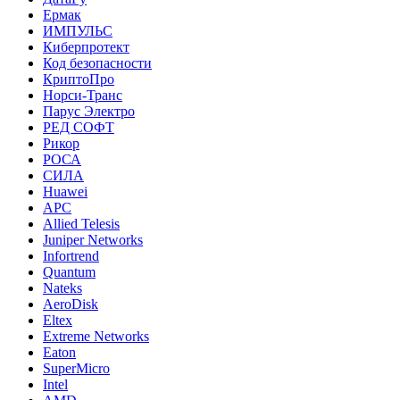
Ермак
ИМПУЛЬС
Киберпротект
Код безопасности
КриптоПро
Норси-Транс
Парус Электро
РЕД СОФТ
Рикор
РОСА
СИЛА
Huawei
APC
Allied Telesis
Juniper Networks
Infortrend
Quantum
Nateks
AeroDisk
Eltex
Extreme Networks
Eaton
SuperMicro
Intel