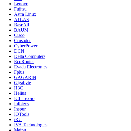
Lenovo
Fujitsu
Astra Linux
ATLAS
BaseAtl
BAUM
Cisco
Crusader
CyberPower
DCN
Delta Computers
EcoRouter
Evada Electronics
Fplus
GAGARIN
Gigabyte
H3C
Helius
ICL Техно
Infotecs
Inspur
IQTools
iRU
IVA Technologies
Maipu