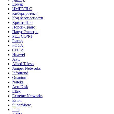
Ермак
ИМПУЛЬС
Киберпротект
Код безопасности
КриптоПро
Норси-Транс
Парус Электро
РЕД СОФТ
Рикор
РОСА
СИЛА
Huawei
APC
Allied Telesis
Juniper Networks
Infortrend
Quantum
Nateks
AeroDisk
Eltex
Extreme Networks
Eaton
SuperMicro
Intel